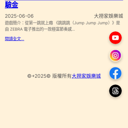
驗金
2025-06-06
大撈家娛樂城
遊戲簡介：從第一跳就上癮 《跳跳跳（Jump Jump Jump）》是
由 ZEBRA 電子推出的一款極富節奏感…
閱讀全文…
©+2025© 版權所有
大撈家娛樂城