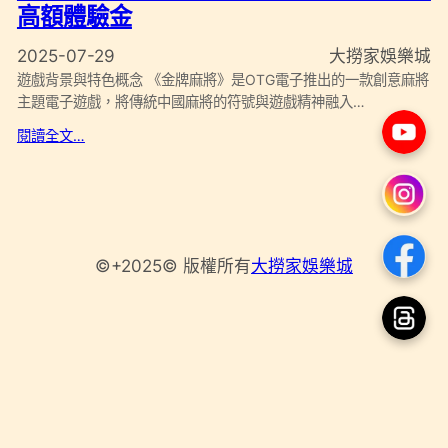
高額體驗金
2025-07-29
大撈家娛樂城
遊戲背景與特色概念 《金牌麻將》是OTG電子推出的一款創意麻將
主題電子遊戲，將傳統中國麻將的符號與遊戲精神融入…
閱讀全文…
©+2025© 版權所有
大撈家娛樂城