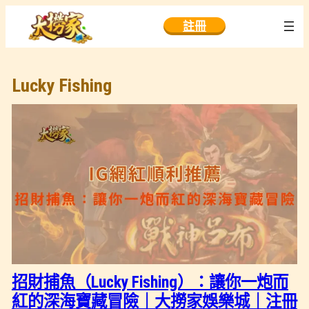
跳
註冊
至
主
要
Lucky Fishing
內
容
招財捕魚（Lucky Fishing）：讓你一炮而
紅的深海寶藏冒險｜大撈家娛樂城｜注冊