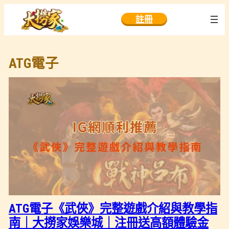
跳
註冊
至
主
要
ATG電子
內
容
ATG電子《武俠》完整遊戲介紹與教學指
南｜大撈家娛樂城｜注冊送高額體驗金