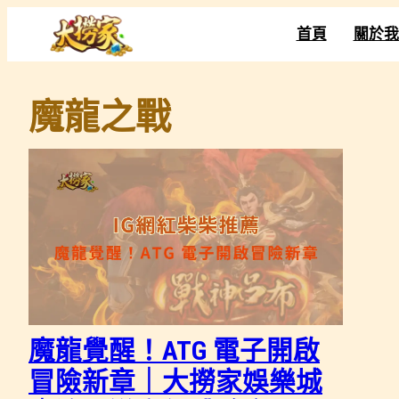
跳
首頁
關於我
至
主
要
魔龍之戰
內
容
魔龍覺醒！ATG 電子開啟
冒險新章｜大撈家娛樂城