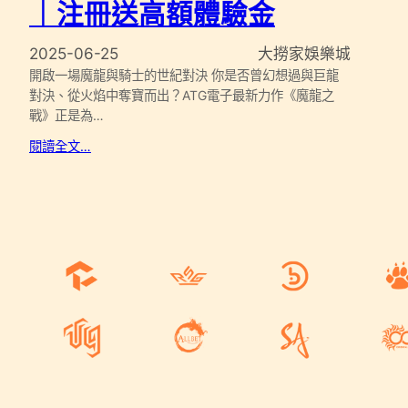
｜注冊送高額體驗金
2025-06-25
大撈家娛樂城
開啟一場魔龍與騎士的世紀對決 你是否曾幻想過與巨龍
對決、從火焰中奪寶而出？ATG電子最新力作《魔龍之
戰》正是為…
閱讀全文…