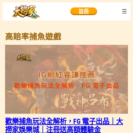
跳
註冊
至
主
要
高賠率捕魚遊戲
內
容
歡樂捕魚玩法全解析，FG 電子出品｜大
撈家娛樂城｜注冊送高額體驗金