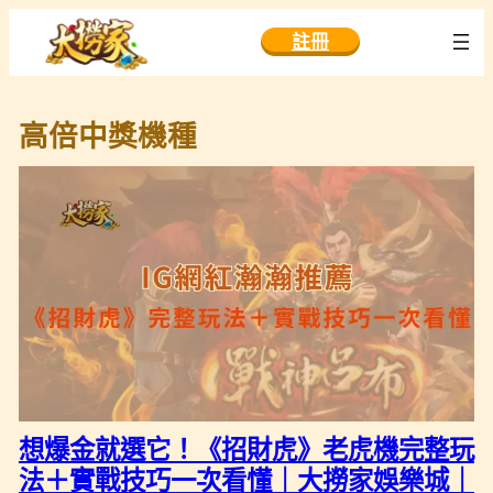
跳
註冊
至
主
要
高倍中獎機種
內
容
想爆金就選它！《招財虎》老虎機完整玩
法＋實戰技巧一次看懂｜大撈家娛樂城｜