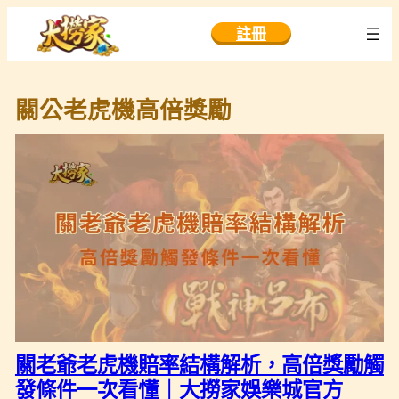
跳
註冊
至
主
要
關公老虎機高倍獎勵
內
容
關老爺老虎機賠率結構解析，高倍獎勵觸
發條件一次看懂｜大撈家娛樂城官方