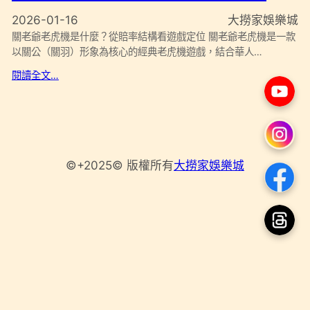
2026-01-16
大撈家娛樂城
關老爺老虎機是什麼？從賠率結構看遊戲定位 關老爺老虎機是一款
以關公（關羽）形象為核心的經典老虎機遊戲，結合華人…
閱讀全文…
©+2025© 版權所有
大撈家娛樂城