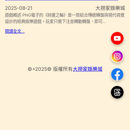
2025-08-21
大撈家娛樂城
遊戲概述 PNG電子的《財運之輪》是一款結合傳統轉盤與現代視覺
設計的經典娛樂遊戲。玩家只需下注並轉動轉盤，即可…
閱讀全文…
©+2025© 版權所有
大撈家娛樂城