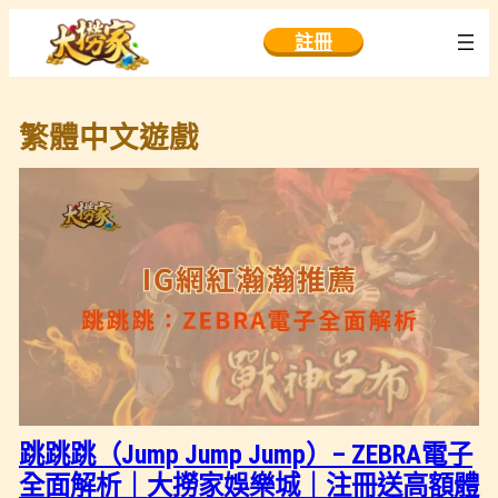
跳
註冊
至
主
要
繁體中文遊戲
內
容
跳跳跳（Jump Jump Jump）– ZEBRA電子
全面解析｜大撈家娛樂城｜注冊送高額體