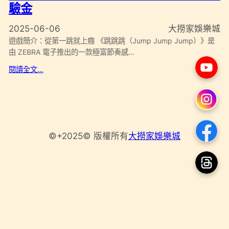
驗金
2025-06-06
大撈家娛樂城
遊戲簡介：從第一跳就上癮 《跳跳跳（Jump Jump Jump）》是
由 ZEBRA 電子推出的一款極富節奏感…
閱讀全文…
©+2025© 版權所有
大撈家娛樂城