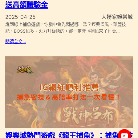
送高額體驗金
2025-04-25
大撈家娛樂城
說到線上捕魚遊戲，你腦中會先閃過哪一款？經典畫風、華麗技
能、BOSS魚多、火力升級快的，那一定非《捕魚來了》莫…
閱讀全文…
娛樂城熱門遊戲《龍王捕魚》：捕魚密技