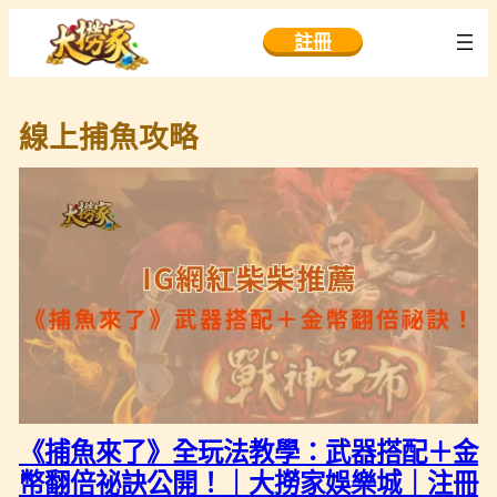
跳
註冊
至
主
要
線上捕魚攻略
內
容
《捕魚來了》全玩法教學：武器搭配＋金
幣翻倍祕訣公開！｜大撈家娛樂城｜注冊