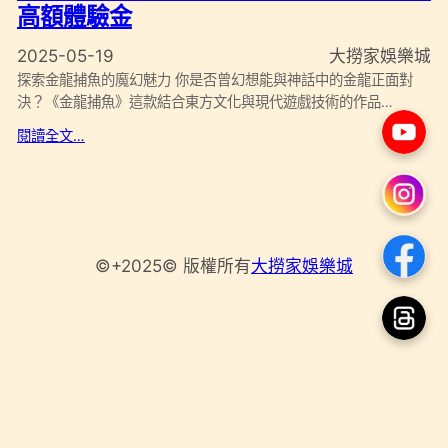
高額體驗金
2025-05-19
大撈家娛樂城
探索金龍捕魚的魔幻魅力 你是否曾幻想能與神話中的金龍正面對
決？《金龍捕魚》這款結合東方文化與現代遊戲技術的作品…
閱讀全文…
©+2025© 版權所有
大撈家娛樂城