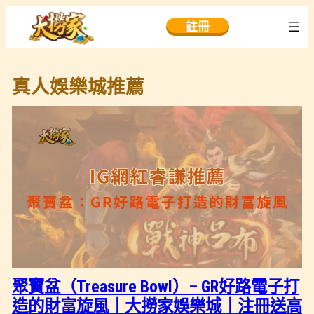
跳
註冊
至
主
要
真人娛樂城推薦
內
容
聚寶盆（Treasure Bowl）– GR好路電子打
造的財富旋風｜大撈家娛樂城｜注冊送高