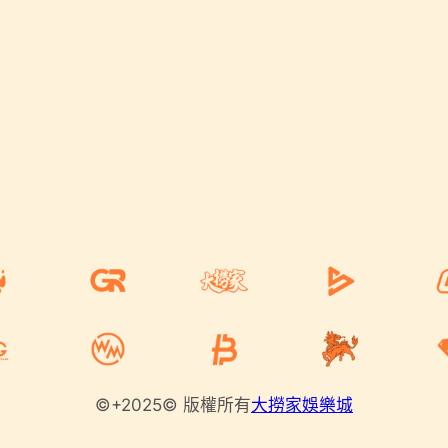
©+2025© 版權所有
大撈家娛樂城