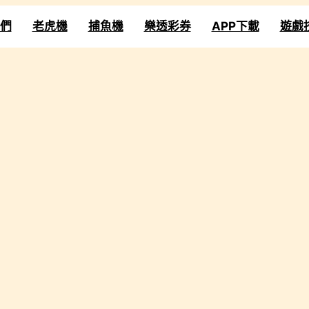
們
老虎機
捕魚機
樂透彩券
APP下載
遊戲