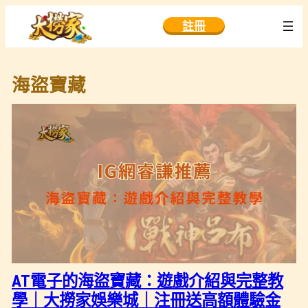
跳
註冊
至
主
要
海盜寶藏
內
容
AT電子的海盜寶藏：遊戲介紹與完整教
學｜大撈家娛樂城｜注冊送高額體驗金