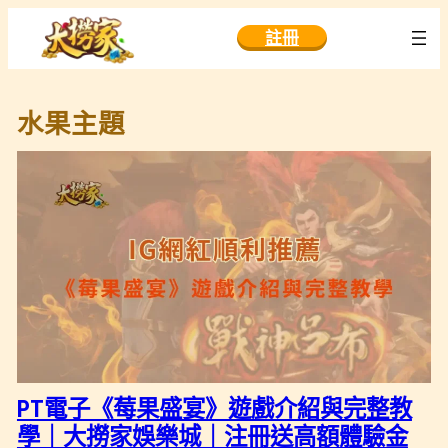
跳
註冊
至
主
要
水果主題
內
容
PT電子《莓果盛宴》遊戲介紹與完整教
學｜大撈家娛樂城｜注冊送高額體驗金