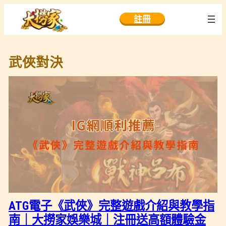
跳
註冊
至
主
要
武俠對決
內
容
ATG電子《武俠》完整遊戲介紹與教學指
南｜大撈家娛樂城｜注冊送高額體驗金