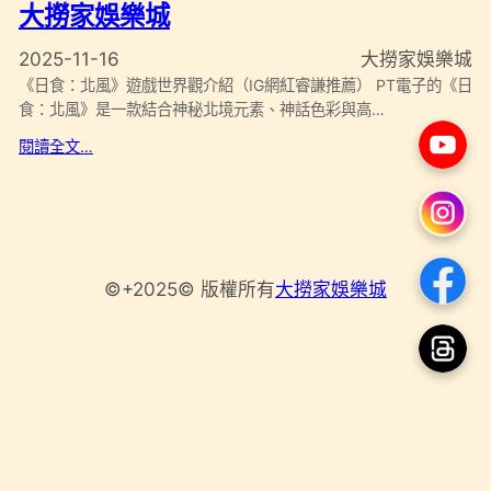
大撈家娛樂城
2025-11-16
大撈家娛樂城
《日食：北風》遊戲世界觀介紹（IG網紅睿謙推薦） PT電子的《日
食：北風》是一款結合神秘北境元素、神話色彩與高…
閱讀全文…
©+2025© 版權所有
大撈家娛樂城