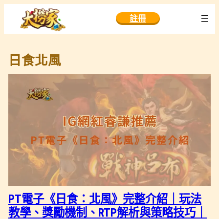
跳
註冊
至
主
要
日食北風
內
容
PT電子《日食：北風》完整介紹｜玩法
教學、獎勵機制、RTP解析與策略技巧｜