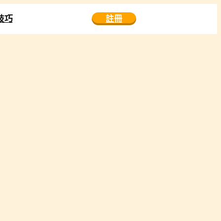
技巧
註冊