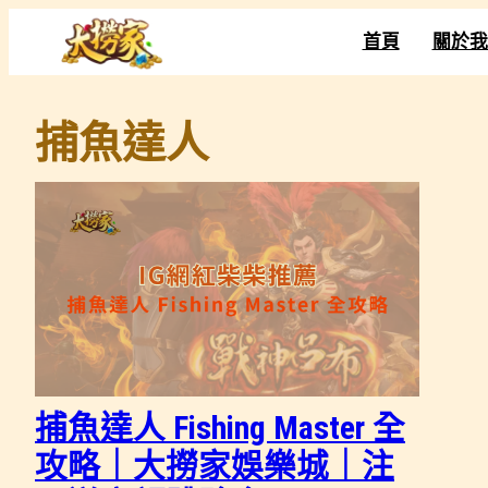
跳
首頁
關於我
至
主
要
捕魚達人
內
容
捕魚達人 Fishing Master 全
攻略｜大撈家娛樂城｜注