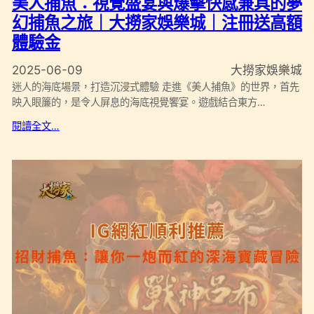
美人捕魚：視覺盛宴與爆擊快感兼具的夢
幻捕魚之旅｜大撈家娛樂城｜注冊送高額
體驗金
2025-06-09
大撈家娛樂城
迷人的海底場景，打造沉浸式體驗 走進《美人捕魚》的世界，首先
映入眼簾的，是令人屏息的海底視覺饗宴。遊戲結合東方…
閱讀全文…