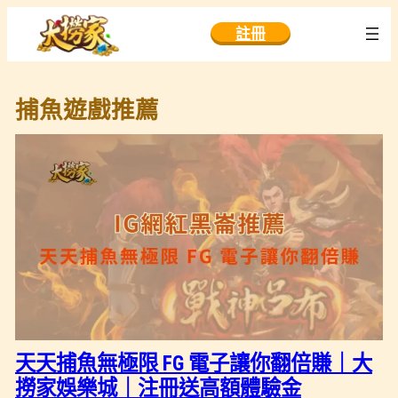
跳
註冊
至
主
要
捕魚遊戲推薦
內
容
天天捕魚無極限 FG 電子讓你翻倍賺｜大
撈家娛樂城｜注冊送高額體驗金