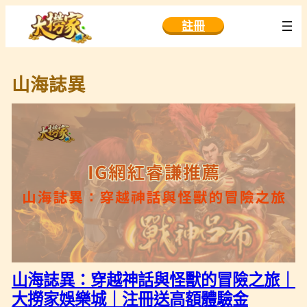
跳
註冊
至
主
要
山海誌異
內
容
山海誌異：穿越神話與怪獸的冒險之旅｜
大撈家娛樂城｜注冊送高額體驗金