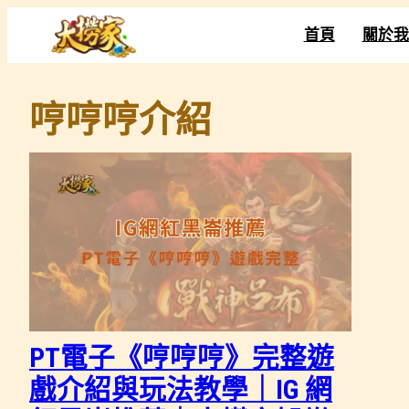
跳
首頁
關於我
至
主
要
哼哼哼介紹
內
容
PT電子《哼哼哼》完整遊
戲介紹與玩法教學｜IG 網