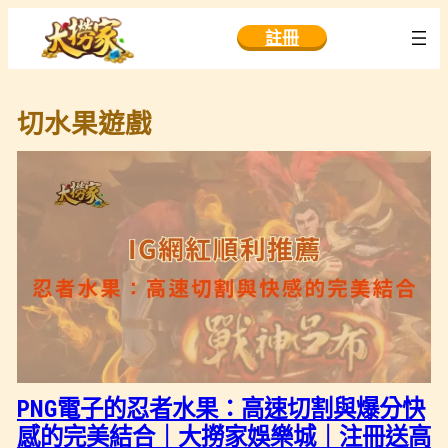
跳
註冊
至
主
要
切水果遊戲
內
容
PNG電子的忍者水果：高速切割與爆分快
感的完美結合｜大撈家娛樂城｜注冊送高