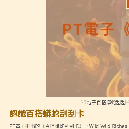
PT電子百搭蟒蛇刮刮
認識百搭蟒蛇刮刮卡
PT電子推出的《百搭蟒蛇刮刮卡》（Wild Wild Ric