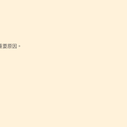
重要原因。