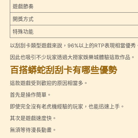
遊戲節奏
開獎方式
特殊功能
以刮刮卡類型遊戲來說，96%以上的RTP表現相當優秀
因此也吸引不少玩家透過大撈家娛樂城體驗這款作品。
百搭蟒蛇刮刮卡有哪些優勢
這款遊戲受到歡迎的原因相當多。
首先是操作簡單。
即使完全沒有老虎機經驗的玩家，也能迅速上手。
其次是遊戲速度快。
無須等待漫長動畫。