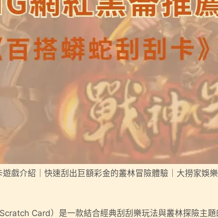
卡遊戲介紹｜快速刮出巨額彩金的叢林冒險體驗｜大撈家娛
hes Scratch Card）是一款結合經典刮刮樂玩法與叢林探