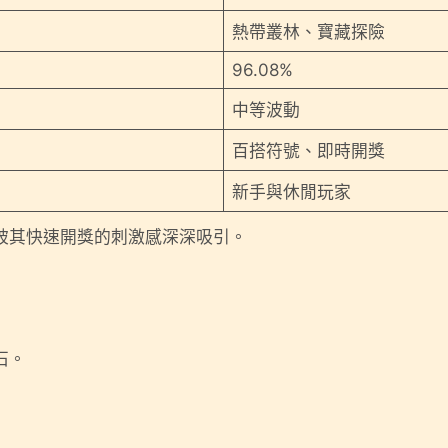
熱帶叢林、寶藏探險
96.08%
中等波動
百搭符號、即時開獎
新手與休閒玩家
被其快速開獎的刺激感深深吸引。
石。