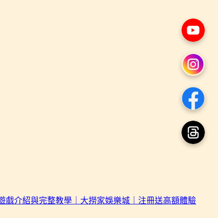
》遊戲介紹與完整教學｜大撈家娛樂城｜注冊送高額體驗