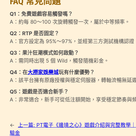
FAQ 常見問題
Q1：免費遊戲容易觸發嗎？
A：約每 80～100 次旋轉觸發一次，屬於中等頻率。
Q2：RTP 是否固定？
A：官方設定為 95%～97%，並經第三方測試機構認證
Q3：果汁狂潮模式如何啟動？
A：需同時出現 5 個 Wild，觸發隨機彩金。
Q4：在
大撈家娛樂城
玩有什麼優勢？
A：該平台擁有原廠授權與穩定伺服器，轉軸流暢無延
Q5：遊戲是否適合新手？
A：非常適合，新手可從低注額開始，享受穩定節奏與
←
上一篇:
PT電子《邊境之心》遊戲介紹與完整教學
驗金