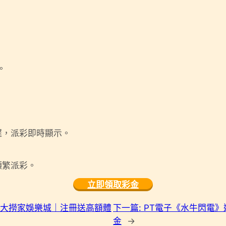
。
遲，派彩即時顯示。
頻繁派彩。
立即領取彩金
｜大撈家娛樂城｜注冊送高額體
下一篇:
PT電子《水牛閃電
金
→