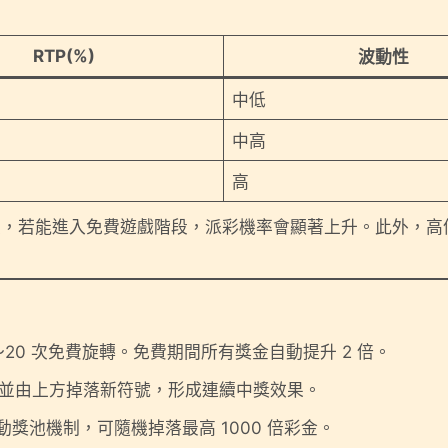
RTP(%)
波動性
中低
中高
高
穩定，若能進入免費遊戲階段，派彩機率會顯著上升。此外，
10～20 次免費旋轉。免費期間所有獎金自動提升 2 倍。
並由上方掉落新符號，形成連續中獎效果。
，啟動獎池機制，可隨機掉落最高 1000 倍彩金。