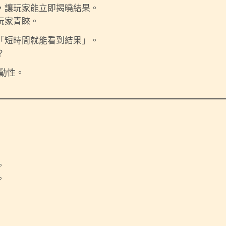
，讓玩家能立即揭曉結果。
玩家青睞。
「短時間就能看到結果」。
？
動性。
。
。