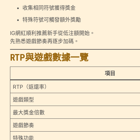
收集相同符號獲得獎金
特殊符號可觸發額外獎勵
IG網紅順利推薦新手從低注額開始。
先熟悉遊戲節奏再逐步加碼。
RTP與遊戲數據一覽
項目
RTP（返還率）
遊戲類型
最大獎金倍數
遊戲節奏
特殊功能