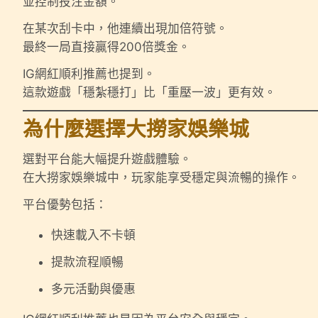
並控制投注金額。
在某次刮卡中，他連續出現加倍符號。
最終一局直接贏得200倍獎金。
IG網紅順利推薦也提到。
這款遊戲「穩紮穩打」比「重壓一波」更有效。
為什麼選擇大撈家娛樂城
選對平台能大幅提升遊戲體驗。
在大撈家娛樂城中，玩家能享受穩定與流暢的操作。
平台優勢包括：
快速載入不卡頓
提款流程順暢
多元活動與優惠