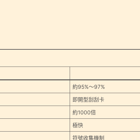
約95%～97%
即開型刮刮卡
約1000倍
極快
符號收集機制