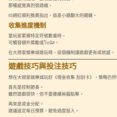
那種感覺真的很過癮。
IG網紅順利推薦指出，這是小額翻大的關鍵。
收集進度機制
當玩家累積特定符號數量時。
可觸發額外獎勵或โบนัส。
在大撈家娛樂城遊玩時，這個機制讓遊戲更有成就感。
遊戲技巧與投注技巧
想在大撈家娛樂城玩好《現金收集 刮刮卡》，策略仍然
首先是控制節奏。
雖然遊戲很快，但不要連續無腦點擊。
再來是資金分配。
建議設定每日預算，避免過度投入。