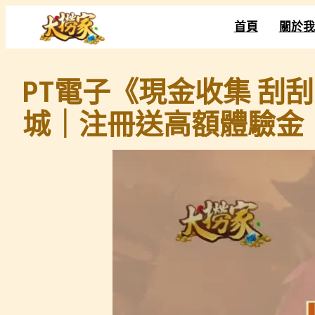
跳
首頁
關於我
至
主
要
PT電子《現金收集 
內
容
城｜注冊送高額體驗金