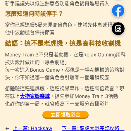
新手建議先以低注熟悉各功能角色後再進場買入
怎麼知道何時該停手？
當你已經連續5局未見高倍角色，建議先休息或轉戰其
他中波動機台保持節奏
結語：這不是老虎機，這是高科技收割機
Money Train 3不只是老虎機，它是Relax Gaming用科
技與設計做出的「爆金劇場」
每一次進入Bonus Game，都像是一場AI機械的策略對
決，你不知道哪一個角色會引爆哪一個連鎖反應
想體驗這種連爆感、這種視覺轟炸、這種高倍驚喜？現
在就上
大撈家娛樂城
，搶先參加Money Train 3活動
也許你的第一局，就會成為下一支爆分直播影片
立即領取彩金
←
上一篇:
Hacksaw
下一篇:
龍虎大戰完整攻略｜