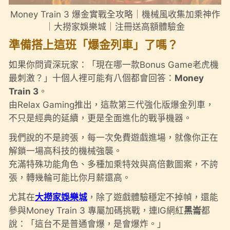
Money Train 3 爆金實戰全攻略｜機械風收集加乘神作
｜大撈家娛樂城｜注冊送高額體驗金
準備搭上這班「爆金列車」了嗎？
如果你問資深玩家：「現在哪一款Bonus Game老虎機
最刺激？」十個人裡可能有八個都會回答：
Money
Train 3
。
由Relax Gaming推出，這款第三代強化版爆金列車，
不只是經典的延續，更是全面進化的戰爭機器。
我們說的不是誇張，每一次免費遊戲進場，就像你正在
解鎖一場高科技的機械強襲。
充滿特殊功能角色、多種加乘特效與高倍數圖案，不誇
張，轉幾輪可能比你月薪還高。
尤其在
大撈家娛樂城
，除了遊戲體驗穩定不掉幀，還能
參與Money Train 3 專屬加碼挑戰，連IG網紅
黑崙
都
說：「這台不是普通會爆，是會爆炸。」