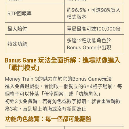
約96.5%，可選98%買入
RTP回報率
模式版本
最大賠付
單局最高可達100,000倍
多達12種功能角色於
特殊功能
Bonus Game中出現
Bonus Game 玩法全面拆解：進場就像進入
「戰鬥模式」
Money Train 3的魅力在於它的Bonus Game玩法
進入免費遊戲後，會開啟一個獨立的6×4格子場景，每
個格子可以掉落「倍率圖案」或「功能角色」
初始3次免費轉，若有角色或數字掉落，就會重置轉數
為3次，直到場上填滿或沒有新圖為止
功能角色總覽：每一個都可能翻盤