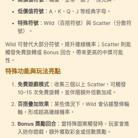
低價值符號
：A、K、Q、J 等經典字母。
特殊符號
：Wild（百搭符號）與 Scatter（分散符
號）。
Wild 可替代大部分符號，提升連線機率；Scatter 則能
觸發免費旋轉或 Bonus 回合，帶來更高的中獎可能
性。
特殊功能與玩法亮點
免費遊戲模式
：收集三個以上 Scatter，可觸發
10–15 次免費旋轉，並伴隨額外倍數加成。
百搭疊加效果
：某些情況下，Wild 會佔據整條輪
軸，形成超高連線機率。
Bonus 獎勵回合
：當特殊圖案觸發時，玩家會進
入迷你遊戲，額外獲取彩金或倍數獎勵。