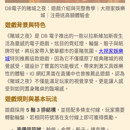
DB電子的賭城之夜：遊戲介紹與完整教學｜大撈家娛樂
城｜注冊送高額體驗金
遊戲背景與特色
《賭城之夜》是 DB 電子推出的一款以拉斯維加斯夜生
活為靈感的電子遊戲。炫目的霓虹燈、輪盤、骰子與紙
牌符號，將玩家帶入繁華都市的豪賭氛圍。
大撈家娛樂
城
特別推薦這款遊戲，因為它不僅還原了經典賭城的視
覺感受，還設計了豐富的功能模式，帶來刺激又具娛樂
性的體驗。IG 網紅黑崙在直播中也曾推薦此遊戲，認為
《賭城之夜》不僅能滿足玩家的視覺享受，更能讓人感
受到如同置身賭桌的臨場感。
遊戲規則與基本玩法
遊戲採用
5 軸 3 排結構
，並搭配多條支付線，玩家需要
轉動輪盤，若相同符號落在支付線上即可獲得獎勵。
高價值符號
：輪盤、金幣、骰子、撲克牌。