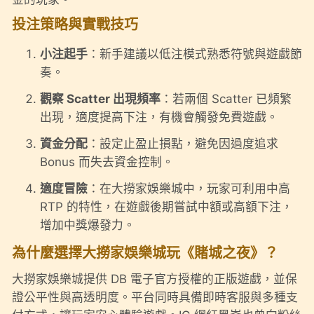
投注策略與實戰技巧
小注起手
：新手建議以低注模式熟悉符號與遊戲節
奏。
觀察 Scatter 出現頻率
：若兩個 Scatter 已頻繁
出現，適度提高下注，有機會觸發免費遊戲。
資金分配
：設定止盈止損點，避免因過度追求
Bonus 而失去資金控制。
適度冒險
：在大撈家娛樂城中，玩家可利用中高
RTP 的特性，在遊戲後期嘗試中額或高額下注，
增加中獎爆發力。
為什麼選擇大撈家娛樂城玩《賭城之夜》？
大撈家娛樂城提供 DB 電子官方授權的正版遊戲，並保
證公平性與高透明度。平台同時具備即時客服與多種支