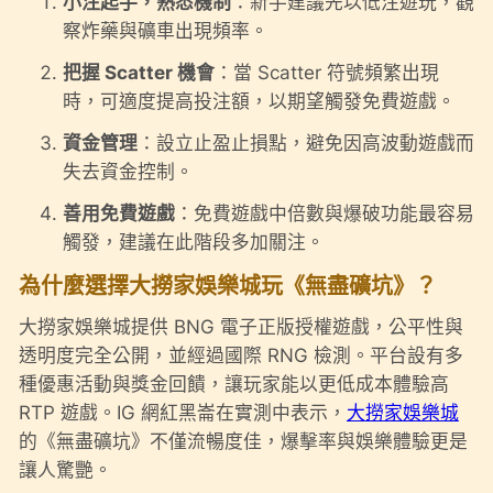
小注起手，熟悉機制
：新手建議先以低注遊玩，觀
察炸藥與礦車出現頻率。
把握 Scatter 機會
：當 Scatter 符號頻繁出現
時，可適度提高投注額，以期望觸發免費遊戲。
資金管理
：設立止盈止損點，避免因高波動遊戲而
失去資金控制。
善用免費遊戲
：免費遊戲中倍數與爆破功能最容易
觸發，建議在此階段多加關注。
為什麼選擇大撈家娛樂城玩《無盡礦坑》？
大撈家娛樂城提供 BNG 電子正版授權遊戲，公平性與
透明度完全公開，並經過國際 RNG 檢測。平台設有多
種優惠活動與獎金回饋，讓玩家能以更低成本體驗高
RTP 遊戲。IG 網紅黑崙在實測中表示，
大撈家娛樂城
的《無盡礦坑》不僅流暢度佳，爆擊率與娛樂體驗更是
讓人驚艷。