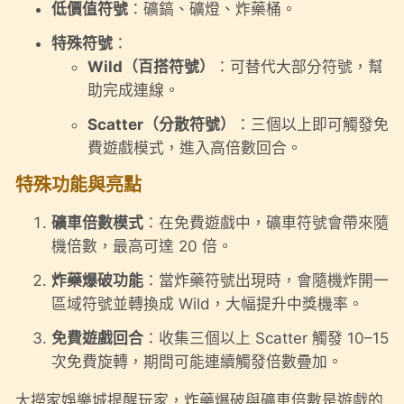
低價值符號
：礦鎬、礦燈、炸藥桶。
特殊符號
：
Wild（百搭符號）
：可替代大部分符號，幫
助完成連線。
Scatter（分散符號）
：三個以上即可觸發免
費遊戲模式，進入高倍數回合。
特殊功能與亮點
礦車倍數模式
：在免費遊戲中，礦車符號會帶來隨
機倍數，最高可達 20 倍。
炸藥爆破功能
：當炸藥符號出現時，會隨機炸開一
區域符號並轉換成 Wild，大幅提升中獎機率。
免費遊戲回合
：收集三個以上 Scatter 觸發 10–15
次免費旋轉，期間可能連續觸發倍數疊加。
大撈家娛樂城提醒玩家，炸藥爆破與礦車倍數是遊戲的