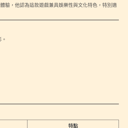
分享體驗，他認為這款遊戲兼具娛樂性與文化特色，特別適
彩。
特點