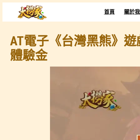
跳
首頁
關於我
至
主
要
AT電子《台灣黑熊》
內
容
體驗金