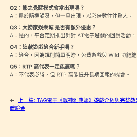
Q2：熊之覺醒模式會常出現嗎？
A：屬於隨機觸發，但一旦出現，派彩倍數往往驚人。
Q3：大撈家娛樂城 是否有額外優惠？
A：是的，平台定期推出針對 AT電子遊戲的回饋活動。
Q4：這款遊戲適合新手嗎？
A：適合，因為規則簡單明瞭，免費遊戲與 Wild 功能
Q5：RTP 高代表一定能贏嗎？
A：不代表必勝，但 RTP 高能提升長期回報的機會。
←
上一篇:
TAG電子《戰神雅典娜》遊戲介紹與完整
體驗金