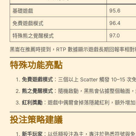
95.6
基礎遊戲
96.4
免費遊戲模式
97.0
特殊熊之覺醒模式
黑崙在推薦時提到，RTP 數據顯示遊戲長期回報率相
特殊功能亮點
免費遊戲模式
：三個以上 Scatter 觸發 10–15
熊之覺醒模式
：隨機啟動，黑熊會佔據整個軸面，
紅利獎勵
：遊戲中偶爾會掉落隱藏紅利，額外增加
投注策略建議
新手玩家
：以低額投注為主，專注於熟悉符號與免