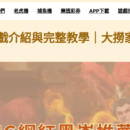
們
老虎機
捕魚機
樂透彩券
APP下載
遊戲
遊戲介紹與完整教學｜大撈