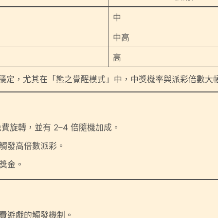
中
中高
高
對穩定，尤其在「熊之覺醒模式」中，中獎機率與派彩倍數大
 次免費旋轉，並有 2–4 倍隨機加成。
觸發高倍數派彩。
獎金。
費遊戲的觸發機制。