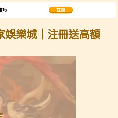
技巧
註冊
家娛樂城｜注冊送高額