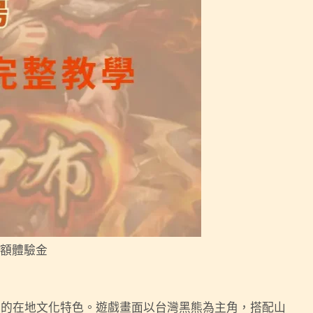
高額體驗金
的在地文化特色。遊戲畫面以台灣黑熊為主角，搭配山