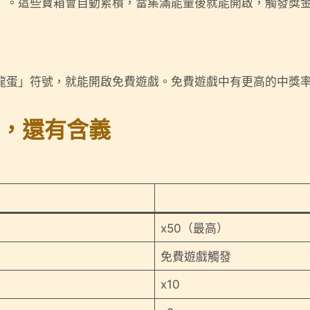
」。這些寶箱會自動累積，當集滿能量後就能開啟，觸發獎
龍蛋」符號，就能開啟免費遊戲。免費遊戲中有更高的中獎
，還有含義
x50（最高）
免費遊戲觸發
x10