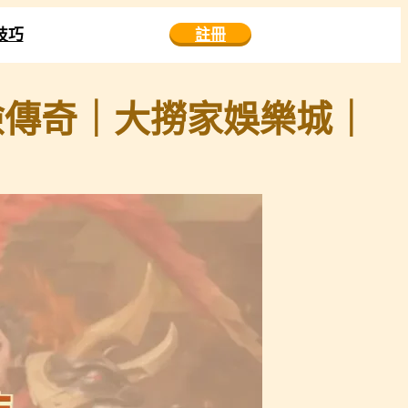
技巧
註冊
火焰冒險傳奇｜大撈家娛樂城｜