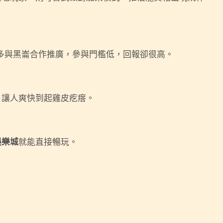
動多與黑崙合作推廣，參與門檻低，回報卻很高。
，讓人爽快到起雞皮疙瘩。
娛樂城
就能直接暢玩。