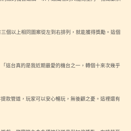
有三個以上相同圖案從左到右排列，就能獲得獎勵。這個
：「這台真的是我近期最愛的機台之一，轉個十來次幾乎
存提款管道，玩家可以安心暢玩，無後顧之憂。這裡還有