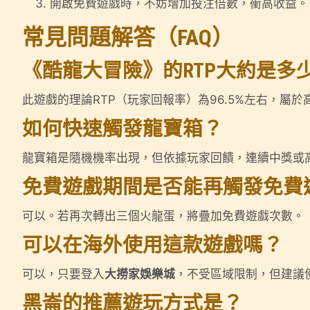
開啟免費遊戲時，不妨增加投注倍數，衝高收益。
常見問題解答（FAQ）
《酷龍大冒險》的RTP大約是多
此遊戲的理論RTP（玩家回報率）為96.5%左右，屬
如何快速觸發龍寶箱？
龍寶箱是隨機機率出現，但依據玩家回饋，連續中獎或
免費遊戲期間是否能再觸發免費
可以。若再次轉出三個火龍蛋，將疊加免費遊戲次數。
可以在海外使用這款遊戲嗎？
可以，只要登入
大撈家娛樂城
，不受區域限制，但建議
黑崙的推薦遊玩方式是？