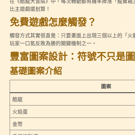
在《酷龍大冒險》中，每次轉動都有機率掉落「龍寶箱
比主遊戲還划算！
免費遊戲怎麼觸發？
觸發方式其實很直覺：只要畫面上出現三個以上的「火
玩家一口氣反敗為勝的關鍵機制之一。
豐富圖案設計：符號不只是圖
基礎圖案介紹
圖案
酷龍
火焰蛋
金幣