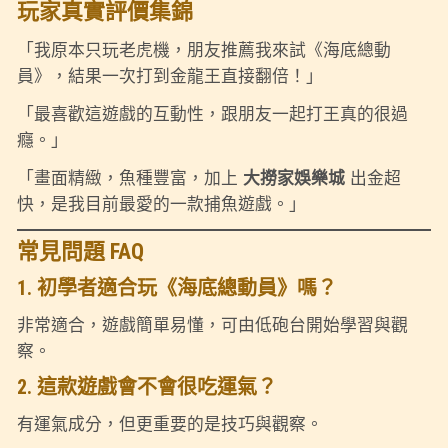
玩家真實評價集錦
「我原本只玩老虎機，朋友推薦我來試《海底總動
員》，結果一次打到金龍王直接翻倍！」
「最喜歡這遊戲的互動性，跟朋友一起打王真的很過
癮。」
「畫面精緻，魚種豐富，加上
大撈家娛樂城
出金超
快，是我目前最愛的一款捕魚遊戲。」
常見問題 FAQ
1. 初學者適合玩《海底總動員》嗎？
非常適合，遊戲簡單易懂，可由低砲台開始學習與觀
察。
2. 這款遊戲會不會很吃運氣？
有運氣成分，但更重要的是技巧與觀察。