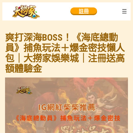
跳
註冊
至
主
要
爽打深海BOSS！《海底總動
內
容
員》捕魚玩法＋爆金密技懶人
包｜大撈家娛樂城｜注冊送高
額體驗金